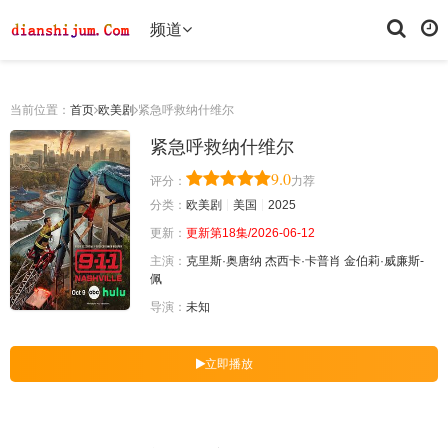
频道
当前位置：
首页
欧美剧
紧急呼救纳什维尔
紧急呼救纳什维尔
9.0
评分：
力荐
分类：
欧美剧
美国
2025
更新：
更新第18集/2026-06-12
主演：
克里斯·奥唐纳
杰西卡·卡普肖
金伯莉·威廉斯-
佩
导演：
未知
立即播放