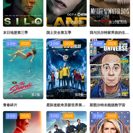
第6集
第12集完结
第10集完结
末日地堡第三季
国土安全第五季
我与沃尔特家男孩的生活第三季
1.0分
2026
1.0分
2026
4.0分
2026
第2集
第3集
第3集
青春碎片
星际迷航奇异新世界第四季
斯图尔特未能拯救宇宙
2.0分
2026
3.0分
2026
3.0分
2020