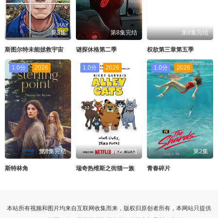
第3集
第8集完结
第8集完结
斯图尔特未能拯救宇宙
谜探休格第二季
权欲第三章第五季
1.0分
2026
1.0分
2026
1.0分
2026
第8集完结
第6集完结
第2集
斯特林角
瑞奇热维斯之街猫一族
青春碎片
本站所有视频和图片均来自互联网收集而来，版权归原创者所有，本网站只提供