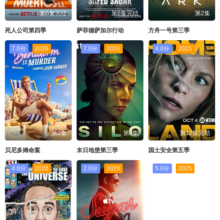
第6集完结
第6集完结
第2集
死人公司第四季
萨菲德萨加尔行动
方舟一号第三季
7.0分
2026
7.0分
2026
4.0分
2015
第2集
第6集
第12集完结
贝尼多姆命案
末日地堡第三季
国土安全第五季
4.0分
2026
2.0分
2026
5.0分
2025