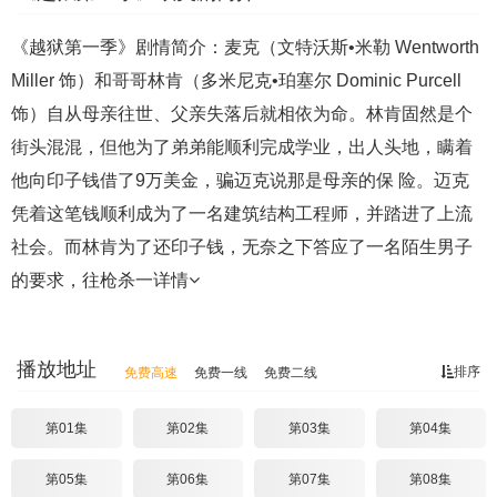
《越狱第一季》剧情简介：麦克（文特沃斯•米勒 Wentworth
Miller 饰）和哥哥林肯（多米尼克•珀塞尔 Dominic Purcell
饰）自从母亲往世、父亲失落后就相依为命。林肯固然是个
街头混混，但他为了弟弟能顺利完成学业，出人头地，瞒着
他向印子钱借了9万美金，骗迈克说那是母亲的保 险。迈克
凭着这笔钱顺利成为了一名建筑结构工程师，并踏进了上流
社会。而林肯为了还印子钱，无奈之下答应了一名陌生男子
的要求，往枪杀一
详情
播放地址
排序
免费高速
免费一线
免费二线
第01集
第02集
第03集
第04集
第05集
第06集
第07集
第08集