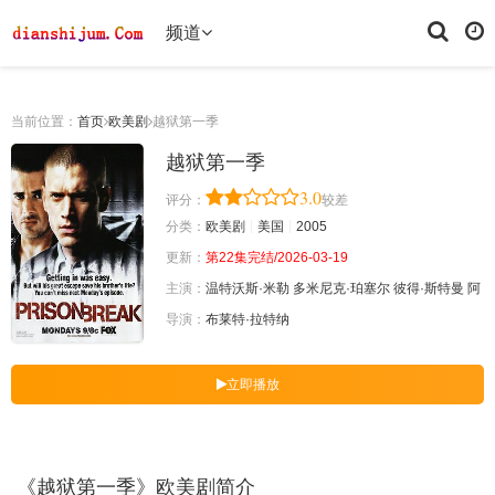
频道
当前位置：
首页
欧美剧
越狱第一季
越狱第一季
3.0
评分：
较差
分类：
欧美剧
美国
2005
更新：
第22集完结/2026-03-19
主演：
温特沃斯·米勒
多米尼克·珀塞尔
彼得·斯特曼
阿
导演：
布莱特·拉特纳
立即播放
《越狱第一季》欧美剧简介