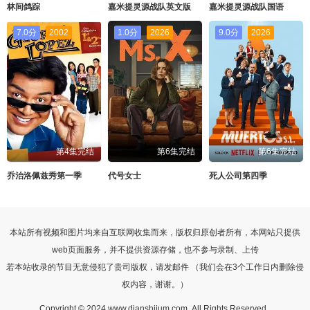
林间鸽踪
嘉米提灵源战队​英文版
嘉米提灵源战队国语
7.0分
2002
1.0分
2026
9.0分
2026
第4集完结
第6集完结
第6集完结
乔治洛佩兹秀第一季
代号女士
死人公司第四季
本站所有视频和图片均来自互联网收集而来，版权归原创者所有，本网站只提供
web页面服务，并不提供资源存储，也不参与录制、上传
若本站收录的节目无意侵犯了贵司版权，请发邮件 （我们会在3个工作日内删除侵
权内容，谢谢。）
Copyright © 2024 www.dianshijum.com .All Rights Reserved .