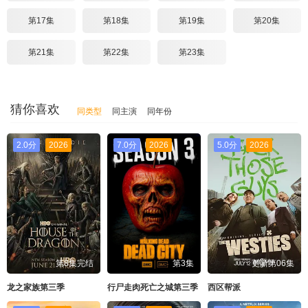
第17集
第18集
第19集
第20集
第21集
第22集
第23集
猜你喜欢
同类型
同主演
同年份
2.0分
2026
7.0分
2026
5.0分
2026
第8集完结
第3集
更新第06集
龙之家族第三季
行尸走肉死亡之城第三季
西区帮派