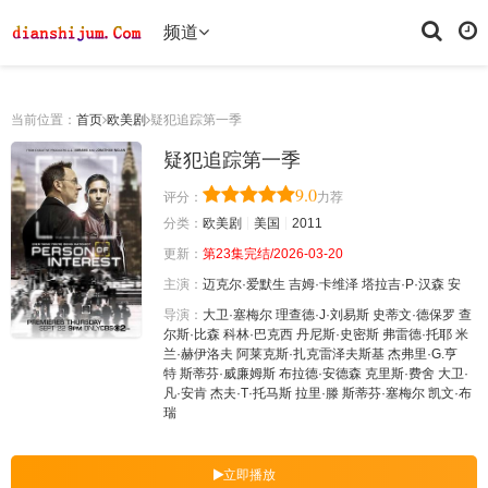
频道
当前位置：
首页
欧美剧
疑犯追踪第一季
疑犯追踪第一季
9.0
评分：
力荐
分类：
欧美剧
美国
2011
更新：
第23集完结/2026-03-20
主演：
迈克尔·爱默生
吉姆·卡维泽
塔拉吉·P·汉森
安
导演：
大卫·塞梅尔
理查德·J·刘易斯
史蒂文·德保罗
查
尔斯·比森
科林·巴克西
丹尼斯·史密斯
弗雷德·托耶
米
兰·赫伊洛夫
阿莱克斯·扎克雷泽夫斯基
杰弗里·G.亨
特
斯蒂芬·威廉姆斯
布拉德·安德森
克里斯·费舍
大卫·
凡·安肯
杰夫·T·托马斯
拉里·滕
斯蒂芬·塞梅尔
凯文·布
瑞
立即播放