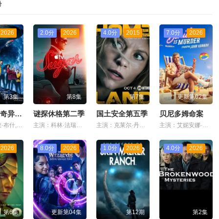
份
2026
2.0分
2026
4.0分
2015
7.0分
2026
第3集
第8集
第7集
更新第02集
星际迷航奇异新世界第四季
谜探休格第二季
国土安全第五季
贝尼多姆命案
主演：,杰丝·布什,克里斯蒂娜·钟,西莉亚·罗丝·古丁,阿德里安·霍姆斯,克里斯汀·霍恩,丹·让诺特,卡罗尔·凯恩,亚历克丝·卡普,安松·蒙特,Chris,Myers,梅利莎·纳维亚,比安卡·努加拉,基利安·奥沙利文,巴布斯·奥卢桑莫昆,帕顿·奥斯瓦尔特
主演：科林·法瑞尔,萨莎·卡莱
主演：克莱尔·丹妮丝,鲁伯特·弗兰德,曼迪·帕廷金,米兰达·奥图,亚历山大·费林,莎拉·索科洛維奇,塞巴斯蒂安·科赫,尼娜·霍斯,F·默里·亚伯拉罕,阿斯尔·阿德尔,麦卡·霍普特曼,约翰·盖兹,萨米尔·富赫斯,马丁·乌特克,阿德南·马拉尔,Noemi,Besedes,露西·波尔,Hussi,Kutlucan,法希姆·法兹利,克里斯·泰辛格
主演：艾妮安娜·卡布罗尔,艾伦·麦肯纳,约翰·汉纳,伊娃·范·德·古奇特,伊恩·克宁汉,吉姆·英格利氏,Samantha·Power,Tábata·Cerezo,阿里·哈迪曼,诺埃·塞贝尔,奥马尔·沙克尔,Carolina·Bécquer,Damian·Schedler·Cruz,Vaitiare·Ramos
2026
8.0分
2026
1.0分
2026
4.0分
2026
第6集
更新第04集
第12期
第2集