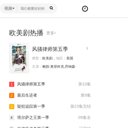
视频
欧美剧热播
更多
风骚律师第五季
类型：
欧美剧，
地区：
美国
主演：
鲍勃·奥登科克,乔纳森·
风骚律师第五季
第10集
1
最后生还者
第9集
2
疑犯追踪第一季
第23集完结
3
塔尔萨之王第一季
09集全
4