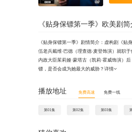
《贴身保镖第一季》欧美剧简
《贴身保镖第一季》剧情简介：虚构剧《贴
伍老兵戴维·巴德（理查德·麦登饰演）就职
内政大臣茱莉娅·蒙塔古（凯莉·霍威饰演）
镖，是否会成为她最大的威胁？
详情
播放地址
免费高速
免费一线
第01集
第02集
第03集