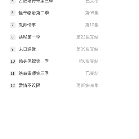
古战场传奇第三季
已完结
5
怪奇物语第二季
第09集
6
教师情事
第10集
7
越狱第一季
第22集完结
8
末日逼近
第09集完结
9
贴身保镖第一季
第6集完结
10
绝命毒师第三季
已完结
11
爱情不设限
更新第08集
12