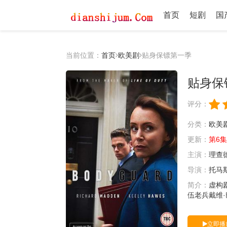
首页
短剧
国
当前位置：
首页
欧美剧
贴身保镖第一季
贴身保
评分：
分类：
欧美
更新：
第6集完
主演：
理查
导演：
托马
简介：
虚构
伍老兵戴维·巴
立即播