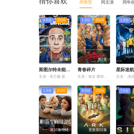
猜你喜欢
同类型
同主演
同年
4.0分
2026
1.0分
2026
1.0分
第3集
第2集
斯图尔特未能拯救宇宙
青春碎片
主演：布兰顿·莫拉莱斯,劳伦·拉普库斯,布莱恩·波塞恩,约翰·罗斯·鲍伊,丁瑞奇,乔什·布雷纳,凯文·苏斯曼,路易斯·穆斯蒂略,瑞恩·卡特赖特,阿蒂克斯·巴塔坎,雅沙·斯莱瑟斯,维奥莱特·林茨,Brooklyn·Rose,Gastón·Brouet,Anthony·Giangrande
主演：埃文·蕾切尔·伍德,韦斯·本特利,凯雅·基伯,克里斯·康纳,伊格比·里格尼,丹尼尔·戴尔,荷默·基尔,格拉汉姆·坎贝尔,海斯·华纳,Jordan·Roth,Sierra·Stoliar,Bella·Valdes,Constantine·Malahias,Cortés·Alexander,Aidan·Skye·Jameson
1.0分
2026
9.0分
2026
7.0分
第10集完结
更新第02集