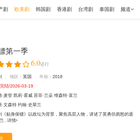
产剧
欧美剧
韩国剧
香港剧
台湾剧
泰国剧
频道
镖第一季
6.0
还行
剧
地区：
英国
年份：
2018
结/2026-03-19
德·麦登
凯莉·霍威
苏菲·兰朵
维森特·富兰
斯·文森特
约翰·史翠兰
剧《贴身保镖》以政坛为背景，聚焦高层人物，讲述了英勇但易怒的退
...
详情
放