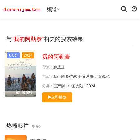
频道
与
“我的阿勒泰”
相关的搜索结果
6.0分
2024
我的阿勒泰
导演：
滕丛丛
主演：
马伊琍,周依然,于适,蒋奇明,闫佩伦
分类：
国产剧
中国大陆
2024
第8集完结
立即播放
热播影片
更多