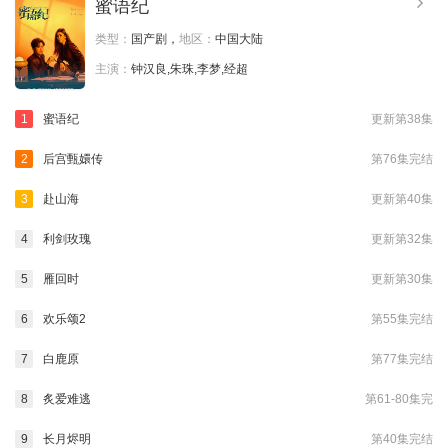
蜜语纪
类型：
国产剧，
地区：
中国大陆
主演：
钟汉良,朱珠,李梦,经超
1
蜜语纪
更新第38集
2
后宫甄嬛传
第76集完结
3
赴山海
更新第40集
4
利剑玫瑰
更新第32集
5
雁回时
更新第30集
6
欢乐颂2
第55集完结
7
白鹿原
第77集完结
8
炙爱难逃
第61-80集完
9
长月烬明
第40集完结