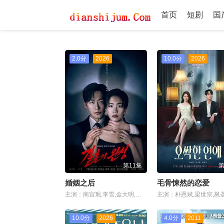
首页
短剧
国
2.0分
2026
10.0分
2026
第11集
第
婚姻之后
毛骨悚然的恋爱
主演：南宫珉,李雪,金大明,李尚熙,朴炳垠
主演：朴恩斌,梁世宗,邕
10.0分
2026
4.0分
2011