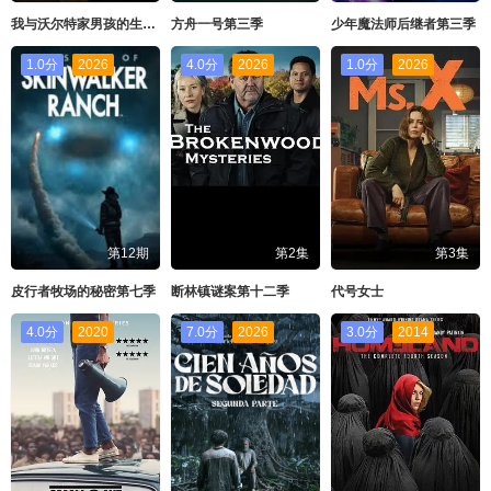
我与沃尔特家男孩的生活第三季
方舟一号第三季
少年魔法师后继者第三季
1.0分
2026
4.0分
2026
1.0分
2026
第12期
第2集
第3集
皮行者牧场的秘密第七季
断林镇谜案第十二季
代号女士
4.0分
2020
7.0分
2026
3.0分
2014