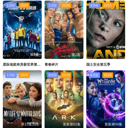
1.0分
2026
1.0分
2026
4.0分
2015
第3集
第2集
第7集
星际迷航奇异新世界第四季
青春碎片
国土安全第五季
1.0分
2026
9.0分
2026
8.0分
2026
第10集完结
更新第02集
更新第04集