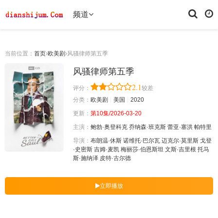
频道
当前位置：
首页
欧美剧
风骚律师第五季
风骚律师第五季
2.1
评分：
较差
分类：
欧美剧
美国
2020
更新：
第10集/2026-03-20
主演：
鲍勃·奥登科克
乔纳森·班克斯
蕾亚·塞洪
帕特里
导演：
布朗温·休斯
诺维托·巴尔瓦
迈克尔·莫里斯
戈登
·史密斯
吉姆·麦凯
梅丽莎·伯恩斯坦
文斯·吉里根
托马
斯·施纳泽
皮特·古尔德
立即播放