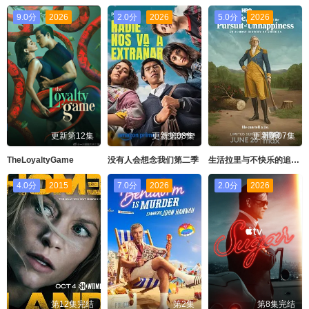
9.0分
2026
2.0分
2026
5.0分
2026
更新第12集
更新第08集
更新第07集
TheLoyaltyGame
没有人会想念我们第二季
生活拉里与不快乐的追求一部美国史
4.0分
2015
7.0分
2026
2.0分
2026
第12集完结
第2集
第8集完结