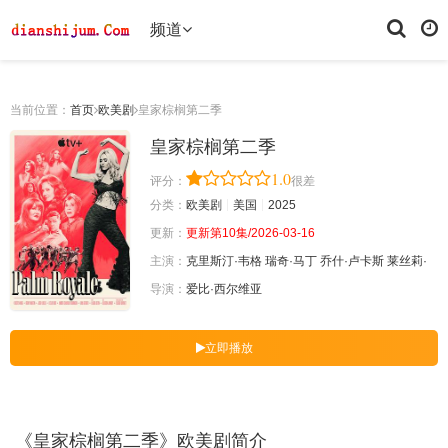
频道
当前位置：
首页
欧美剧
皇家棕榈第二季
皇家棕榈第二季
1.0
评分：
很差
分类：
欧美剧
美国
2025
更新：
更新第10集/2026-03-16
主演：
克里斯汀·韦格
瑞奇·马丁
乔什·卢卡斯
莱丝莉·
导演：
爱比·西尔维亚
立即播放
《皇家棕榈第二季》欧美剧简介