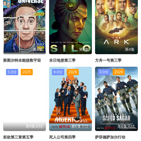
第3集
第6集
第4集
斯图尔特未能拯救宇宙
末日地堡第三季
方舟一号第三季
5.0分
2025
9.0分
2026
3.0分
2026
第8集完结
第6集完结
第6集完结
权欲第三章第五季
死人公司第四季
萨菲德萨加尔行动