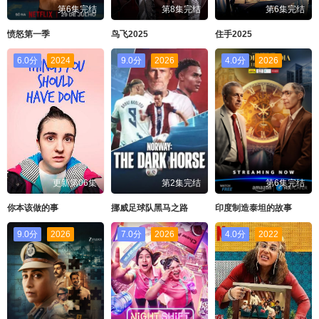
第6集完结
第8集完结
第6集完结
愤怒第一季
鸟飞2025
住手2025
6.0分
2024
9.0分
2026
4.0分
2026
更新第06集
第2集完结
第6集完结
你本该做的事
挪威足球队黑马之路
印度制造泰坦的故事
9.0分
2026
7.0分
2026
4.0分
2022