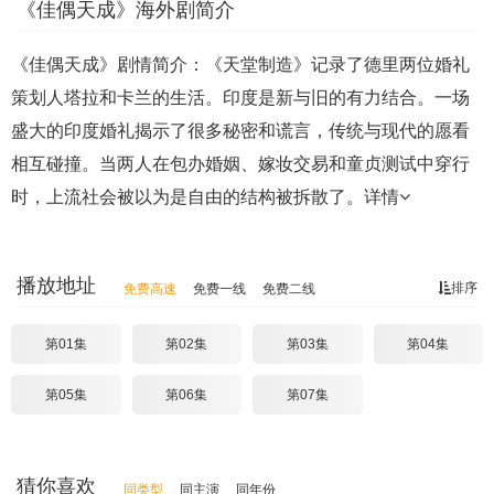
《佳偶天成》海外剧简介
《佳偶天成》剧情简介：《天堂制造》记录了德里两位婚礼
策划人塔拉和卡兰的生活。印度是新与旧的有力结合。一场
盛大的印度婚礼揭示了很多秘密和谎言，传统与现代的愿看
相互碰撞。当两人在包办婚姻、嫁妆交易和童贞测试中穿行
时，上流社会被以为是自由的结构被拆散了。
详情
播放地址
排序
免费高速
免费一线
免费二线
第01集
第02集
第03集
第04集
第05集
第06集
第07集
猜你喜欢
同类型
同主演
同年份