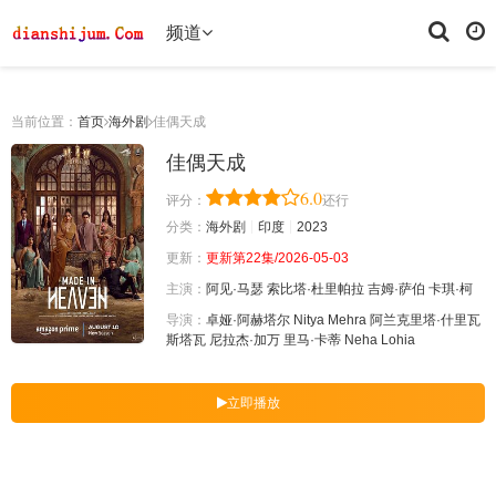
频道
当前位置：
首页
海外剧
佳偶天成
佳偶天成
6.0
评分：
还行
分类：
海外剧
印度
2023
更新：
更新第22集/2026-05-03
主演：
阿见·马瑟
索比塔·杜里帕拉
吉姆·萨伯
卡琪·柯
导演：
卓娅·阿赫塔尔
Nitya
Mehra
阿兰克里塔·什里瓦
斯塔瓦
尼拉杰·加万
里马·卡蒂
Neha
Lohia
立即播放