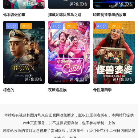
更新第06集
第2集完结
第6集完结
你本该做的事
挪威足球队黑马之路
印度制造泰坦的故事
9.0分
2026
7.0分
2026
4.0分
2022
第7集完结
第8集完结
第11集完结
棕色的
夜班追星族
母性第四季
本站所有视频和图片均来自互联网收集而来，版权归原创者所有，本网站只提供
web页面服务，并不提供资源存储，也不参与录制、上传
若本站收录的节目无意侵犯了贵司版权，请发邮件 （我们会在3个工作日内删除侵