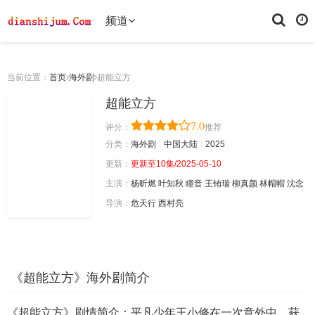
频道
当前位置：
首页
海外剧
超能立方
超能立方
7.0
评分：
推荐
分类：
海外剧
中国大陆
2025
更新：
更新至10集/2025-05-10
主演：
杨昕燃
叶知秋
瞳音
王铕瑞
柳真颜
林帽帽
沈念
导演：
危天行
西村亮
《超能立方》海外剧简介
《超能立方》剧情简介：平凡少年王小修在一次意外中，获