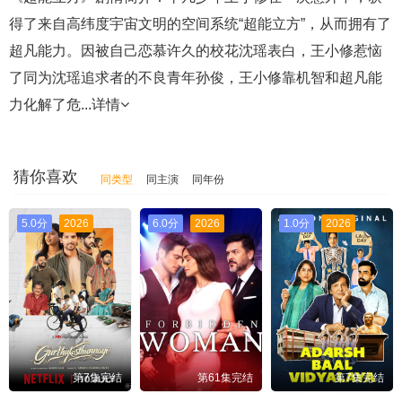
得了来自高纬度宇宙文明的空间系统“超能立方”，从而拥有了
超凡能力。因被自己恋慕许久的校花沈瑶表白，王小修惹恼
了同为沈瑶追求者的不良青年孙俊，王小修靠机智和超凡能
力化解了危...
详情
猜你喜欢
同类型
同主演
同年份
5.0分
2026
6.0分
2026
1.0分
2026
第7集完结
第61集完结
第7集完结