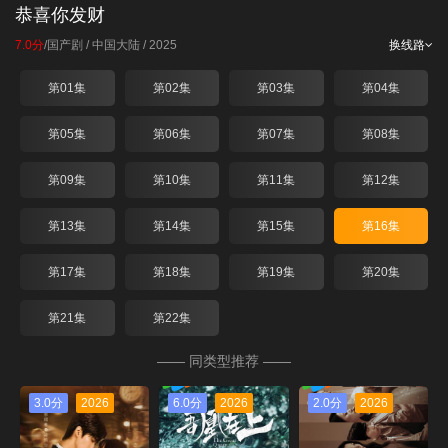
恭喜你发财
7.0分
/
国产剧
/ 中国大陆 / 2025
换线路
第01集
第02集
第03集
第04集
第05集
第06集
第07集
第08集
第09集
第10集
第11集
第12集
第13集
第14集
第15集
第16集
第17集
第18集
第19集
第20集
第21集
第22集
—— 同类型推荐 ——
3.0分
2026
6.0分
2026
2.0分
2026