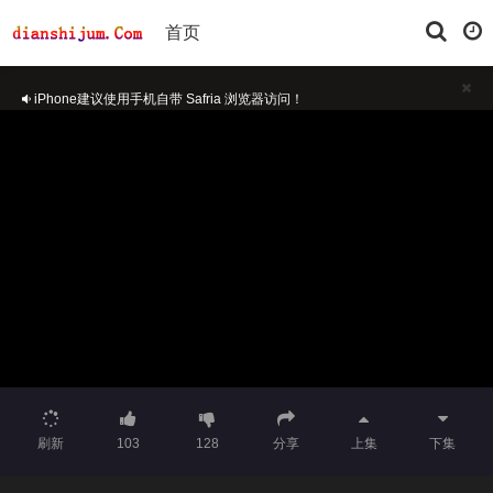
首页
iPhone建议使用手机自带 Safria 浏览器访问！
正在播放：恭喜你发财-第16集
推荐使用谷歌(Chrome)浏览器访问本站速度更佳！
刷新
103
128
分享
上集
下集