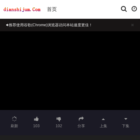
首页
推荐使用谷歌(Chrome)浏览器访问本站速度更佳！
iPhone建议使用手机自带 Safria 浏览器访问！
正在播放：上锁的房间-第07集
刷新
103
102
分享
上集
下集