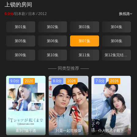
上锁的房间
6.0分
/
日本剧
/ 日本 / 2012
换线路
第01集
第02集
第03集
第04集
第05集
第06集
第07集
第08集
第09集
第10集
第11集
第12集完结+SP
—— 同类型推荐 ——
9.0分
2026
8.0分
2026
7.0分
2026
直到T恤干透
只是一起吃顿饭
仆人的王子殿下