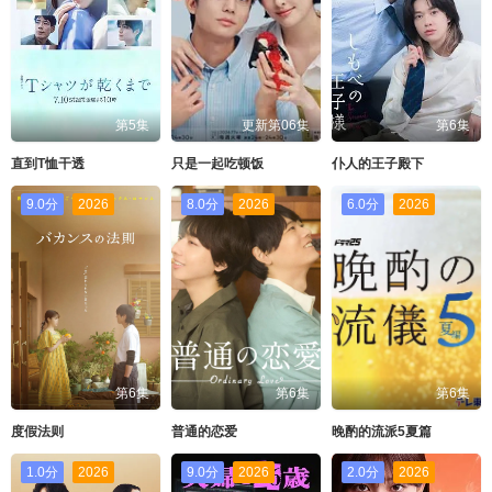
第5集
更新第06集
第6集
直到T恤干透
只是一起吃顿饭
仆人的王子殿下
9.0分
2026
8.0分
2026
6.0分
2026
第6集
第6集
第6集
度假法则
普通的恋爱
晚酌的流派5夏篇
1.0分
2026
9.0分
2026
2.0分
2026