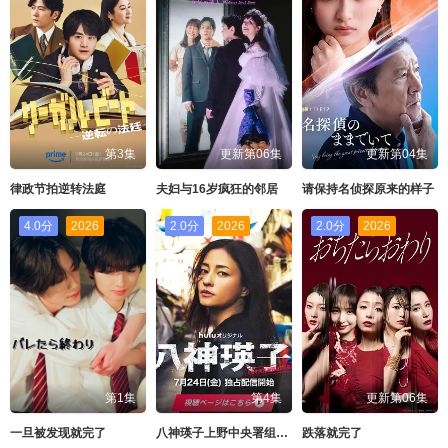
第3集
更新第06集
更新第04集
律政节拍逆转法庭
夫妇与16岁疯狂的邻居
请保持名侦探原来的样子
4.0分
2026
2.0分
2026
2.0分
2026
第1集
第4集
更新第06集
一旦被发现就完了
八神瑛子上野中央署组织犯罪对策课
跌落就完了