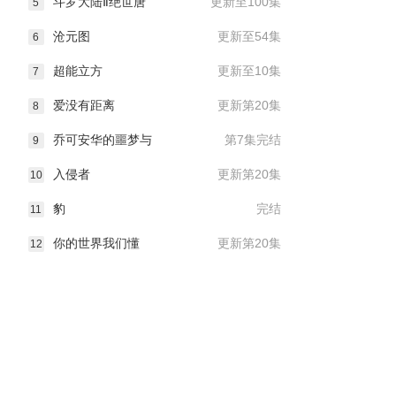
斗罗大陆Ⅱ绝世唐
更新至100集
5
沧元图
更新至54集
6
超能立方
更新至10集
7
爱没有距离
更新第20集
8
乔可安华的噩梦与
第7集完结
9
入侵者
更新第20集
10
豹
完结
11
你的世界我们懂
更新第20集
12