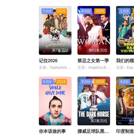
5.0分
2026
6.0分
2026
1.0分
第7集完结
第61集完结
第
记住2026
禁忌之女第一季
我们的模
主演：Yashashree Rao,Viraj Ashwin
主演：Angelica Blandon,Valerie Domínguez,Natalia Castañeda
6.0分
2024
9.0分
2026
4.0分
更新第06集
第2集完结
第
你本该做的事
挪威足球队黑马之路