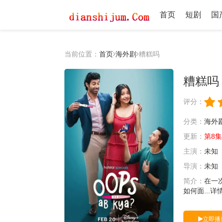
首页
短剧
国
当前位置：
首页
海外剧
糟糕吗
糟糕吗
评分：
分类：
海外
更新：
第8集完
主演：
未知
导演：
未知
简介：
在一
如何面...
详
立即播