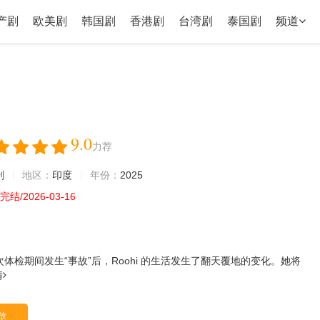
产剧
欧美剧
韩国剧
香港剧
台湾剧
泰国剧
频道
9.0
力荐
剧
地区：
印度
年份：
2025
结/2026-03-16
次体检期间发生“事故”后，Roohi 的生活发生了翻天覆地的变化。她将
情
放