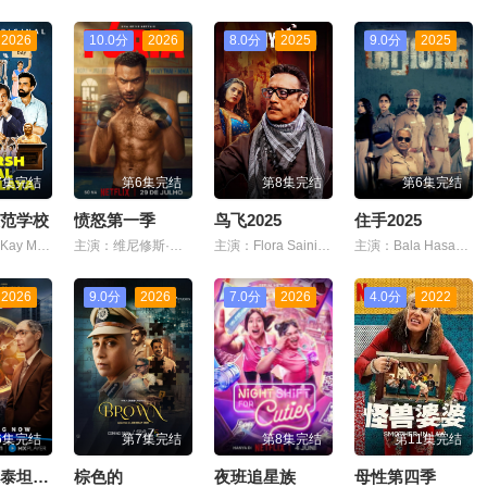
2026
10.0分
2026
8.0分
2025
9.0分
2025
7集完结
第6集完结
第8集完结
第6集完结
范学校
愤怒第一季
鸟飞2025
住手2025
主演：Kay Kay Menon,Archana Puran Singh
主演：维尼修斯·内里,里卡多·佩雷拉,比安卡·孔帕拉托
主演：Flora Saini,Jackie Shroff
主演：Bala Hasan,Pavithra Janani,Vinodhini Vaidynathan
2026
9.0分
2026
7.0分
2026
4.0分
2022
6集完结
第7集完结
第8集完结
第11集完结
印度制造泰坦的故事
棕色的
夜班追星族
母性第四季