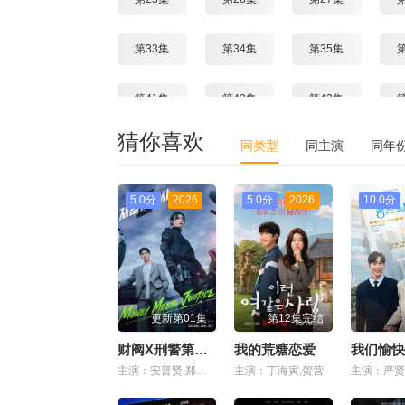
第33集
第34集
第35集
第41集
第42集
第43集
猜你喜欢
同类型
同主演
同年
第49集
第50集
第51集
第57集
第58集
第59集
5.0分
2026
5.0分
2026
10.0分
第65集
第66集
第67集
第73集
第74集
第75集
更新第01集
第12集完结
第81集
第82集
第83集
财阀X刑警第二季
我的荒糖恋爱
主演：安普贤,郑恩彩,姜相准,金伸比,俞承豪
主演：丁海寅,贺营
第89集
第90集
第91集