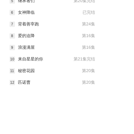
继承者们
第20集完结
5
女神降临
已完结
6
背着善宰跑
第24集
7
爱的迫降
第16集
8
浪漫满屋
第16集
9
来自星星的你
第21集完结
10
秘密花园
第20集
11
匹诺曹
第20集
12