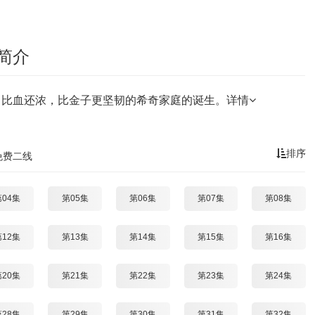
简介
了比血还浓，比金子更坚韧的希奇家庭的诞生。
详情
排序
免费二线
第04集
第05集
第06集
第07集
第08集
第12集
第13集
第14集
第15集
第16集
第20集
第21集
第22集
第23集
第24集
第28集
第29集
第30集
第31集
第32集