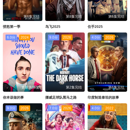
第6集完结
第8集完结
第6集完结
愤怒第一季
鸟飞2025
住手2025
6.0分
2024
9.0分
2026
4.0分
2026
更新第06集
第2集完结
第6集完结
你本该做的事
挪威足球队黑马之路
印度制造泰坦的故事
9.0分
2026
7.0分
2026
4.0分
2022