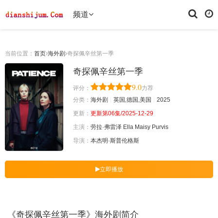
频道
当前位置：
首页
海外剧
奇探佩辛丝第一季
奇探佩辛丝第一季
9.0
评分：
力荐
分类：
海外剧
英国,德国,美国
2025
更新：
更新第06集/2025-12-29
主演：
劳拉·弗雷泽
Ella
Maisy
Purvis
导演：
本杰明·斯普伦格斯
立即播放
《奇探佩辛丝第一季》海外剧简介