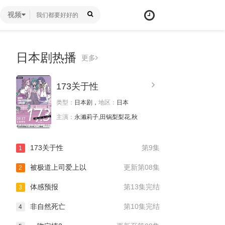
视频
日本剧热播
更多
173关于性
类型：
日本剧，
地区：
日本
主演：
永濑莉子,田锅梨梨花,秋
173关于性
第9集
1
被极道上司爱上以
更新第08集
2
体感预报
第13集完结
3
非自然死亡
第10集完结
4