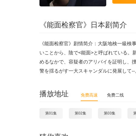
《能面检察官》日本剧简介
《能面检察官》剧情简介：大阪地検一級検
いことから、陰で<能面>と呼ばれている。
めるなかで、容疑者のアリバイを証明し、
警を揺るがす一大スキャンダルに発展して--
播放地址
免费高速
免费二线
第01集
第02集
第03集