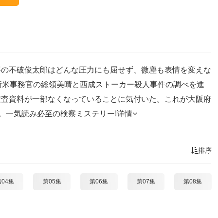
事の不破俊太郎はどんな圧力にも屈せず、微塵も表情を変えな
新米事務官の総領美晴と西成ストーカー殺人事件の調べを進
捜査資料が一部なくなっていることに気付いた。これが大阪府
。一気読み必至の検察ミステリー!
详情
排序
第04集
第05集
第06集
第07集
第08集