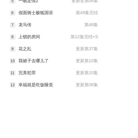
一吻定情2
更新至第08集
5
假面骑士极狐国语
第49集完结
6
龙马传
第48集
7
上锁的房间
第12集完结+S
8
花之乱
更新第37集
9
我裙子去哪儿了
更新第10集
10
完美犯罪
更新第10集
11
幸福就是吃饭睡觉
更新第08集
12