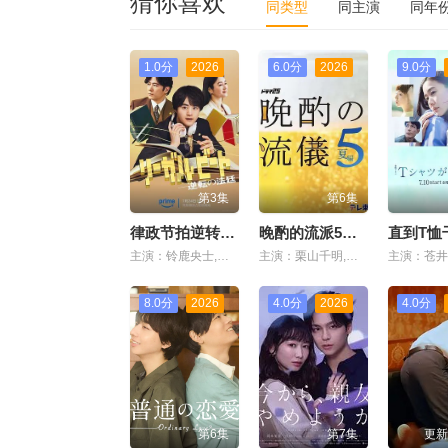
猜你喜欢
同类型
同主演
同年
1.0分
2026
6.0分
2026
9.0分
第3集
第6集
律政节拍逆转法庭
晚酌的流派5夏篇
直到T恤
主演：铃鹿央士,稻垣吾郎,小雪,前原瑞树
主演：栗山千明,武田航平
8.0分
2026
4.0分
2026
4.0分
第6集
第7集
更新