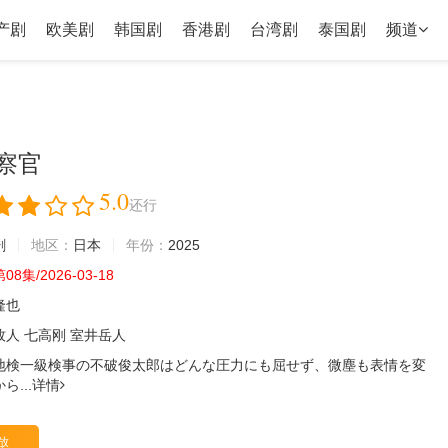
产剧
欧美剧
韩国剧
香港剧
台湾剧
泰国剧
频道
察官
5.0
还行
剧
地区：
日本
年份：
2025
8集/2026-03-18
隆也
牧人
七高刚
室井岳人
地検一級検事の不破俊太郎はどんな圧力にも屈せず、微塵も表情を変
...
详情
放