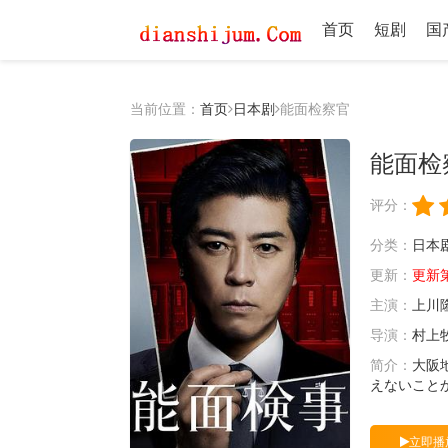
首页
短剧
国
当前位置：
首页
日本剧
能面检察官
能面检
评分：
分类：
日本
更新：
更新第0
主演：
上川
导演：
村上
简介：
大阪
えないことから
立即播