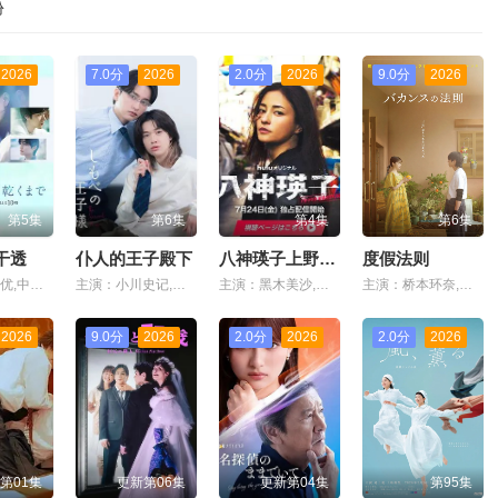
份
2026
7.0分
2026
2.0分
2026
9.0分
2026
第5集
第6集
第4集
第6集
干透
仆人的王子殿下
八神瑛子上野中央署组织犯罪对策课
度假法则
主演：苍井优,中岛步,高桥文哉,夏帆,松山研一,中川雅也,臼田麻美,斋藤飞鸟,庄司浩平
主演：小川史记,濑户利树
主演：黑木美沙,每熊克哉,高良健吾,池内博之,小岛健,凉,藤木直人,奥田瑛二
主演：桥本环奈,蔡钟协
2026
9.0分
2026
2.0分
2026
2.0分
2026
第01集
更新第06集
更新第04集
第95集