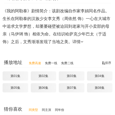
《我的阿勒泰》剧情简介：该剧改编自作家李娟同名作品。
生长在阿勒泰的汉族少女李文秀（周依然 饰）一心在大城市
中追求文学梦想，却屡屡碰壁被迫回到老家与开小卖部的母
亲（马伊琍 饰）相依为命。在结识哈萨克少年巴太（于适
饰）之后，文秀渐渐发现了当地之美。
详情
播放地址
排序
免费高速
免费一线
免费二线
第01集
第02集
第03集
第04集
第05集
第06集
第07集
第08集
猜你喜欢
同类型
同主演
同年份