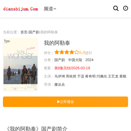
频道
当前位置：
首页
国产剧
我的阿勒泰
我的阿勒泰
6.0
评分：
还行
分类：
国产剧
中国大陆
2024
更新：
第8集完结/2026-03-19
主演：
马伊琍
周依然
于适
蒋奇明
闫佩伦
王艺龙
黄晓
导演：
滕丛丛
立即播放
《我的阿勒泰》国产剧简介