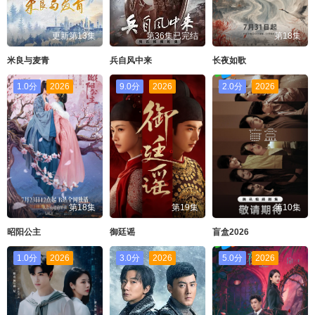
更新第13集
第36集已完结
第18集
米良与麦青
兵自风中来
长夜如歌
1.0分
2026
9.0分
2026
2.0分
2026
第18集
第19集
第10集
昭阳公主
御廷谣
盲盒2026
1.0分
2026
3.0分
2026
5.0分
2026