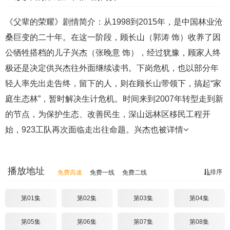
《父辈的荣耀》剧情简介：从1998到2015年，是中国林业沧
桑巨变的二十年。在这一阶段，顾长山（郭涛 饰）收养了因
公牺牲搭档的儿子兴杰（张晚意 饰），经过犹豫，顾家人终
极还是决定供兴杰往外面继续读书。下岗危机，也以部分年
轻人率先出走告终，留下的人，则在顾长山带领下，搞起“家
庭生态林”，暂时解决生计危机。时间来到2007年转型走到新
的节点，为保护生态、改善民生，深山远林区移民工程开
始，923工队再次面临走出往命题。兴杰也被
详情
播放地址
排序
免费高速
免费一线
免费二线
第01集
第02集
第03集
第04集
第05集
第06集
第07集
第08集