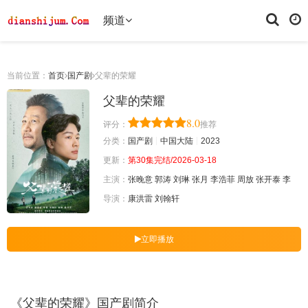
频道
当前位置：
首页
国产剧
父辈的荣耀
父辈的荣耀
8.0
评分：
推荐
分类：
国产剧
中国大陆
2023
更新：
第30集完结/2026-03-18
主演：
张晚意
郭涛
刘琳
张月
李浩菲
周放
张开泰
李
导演：
康洪雷
刘翰轩
立即播放
《父辈的荣耀》国产剧简介