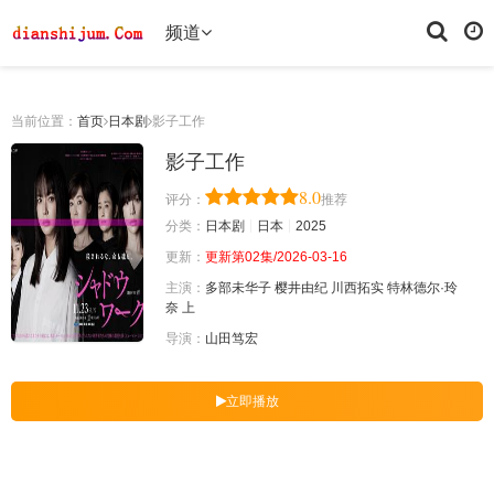
频道
当前位置：
首页
日本剧
影子工作
影子工作
8.0
评分：
推荐
分类：
日本剧
日本
2025
更新：
更新第02集/2026-03-16
主演：
多部未华子
樱井由纪
川西拓实
特林德尔·玲
奈
上
导演：
山田笃宏
立即播放