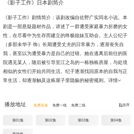
《影子工作》日本剧简介
《影子工作》剧情简介：该剧改编自佐野广实同名小说。本
剧是一部悬疑题材作品，讲述了一群遭受家庭暴力折磨的女
性，在尽看中为生存而建立的终极姐妹互助会。主人公纪子
（多部未华子 饰）长期遭受丈夫的日常暴力，逐渐丧失自
我，甚至以为遭受暴力是自己的过错。她在逃离后前往的医
院遇见某人，随后被引导至江之岛的一栋独栋房屋，与处境
相似的女性们开始共同生活。纪子逐渐找回原本的自我与正
常生活，却逐渐触及这栋屋子里隐躲的秘密规则。
详情
播放地址
排序
免费高速
免费一线
免费二线
第01集
第02集
第03集
第04集