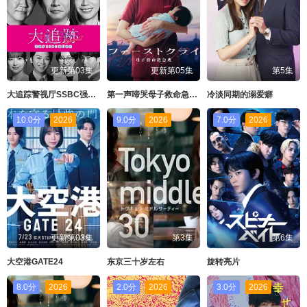
更新第03集
更新第05集
第5集
大追踪警视厅SSBC强行犯系第二季
第一声啼哭母子救命急救班
冷淡同期的溺爱癖
10.0分
2026
9.0分
2026
7.0分
2026
更新第03集
第3集
第6集
大空港GATE24
东京三十岁左右
旋转亮片
8.0分
2026
2.0分
2026
3.0分
2026