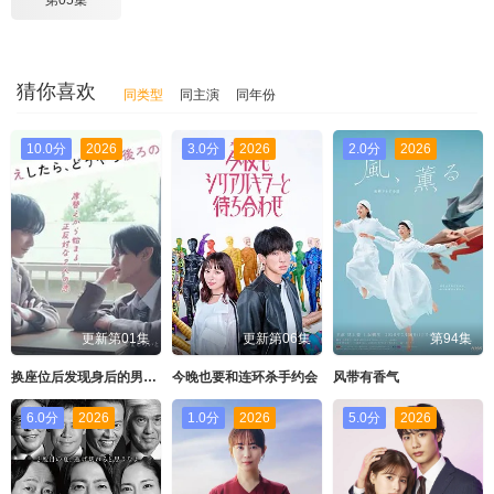
第05集
猜你喜欢
同类型
同主演
同年份
10.0分
2026
3.0分
2026
2.0分
2026
更新第01集
更新第06集
第94集
换座位后发现身后的男生好像喜欢我
今晚也要和连环杀手约会
风带有香气
6.0分
2026
1.0分
2026
5.0分
2026