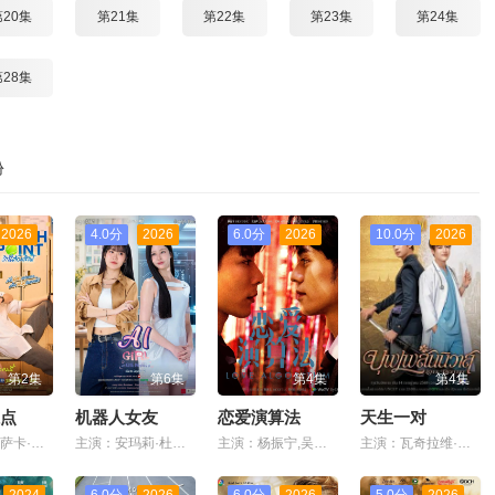
第20集
第21集
第22集
第23集
第24集
第28集
份
2026
4.0分
2026
6.0分
2026
10.0分
2026
第2集
第6集
第4集
第4集
点
机器人女友
恋爱演算法
天生一对
主演：普罗萨卡·那·萨克那空,克里塔农·安查纳南,哈里·奇瓦嘎隆,瓦奇拉维·让维瓦,阿玛霖·妮缇布恩,恰约隆·西岚亚堤迪,维拉育特·查苏克
主演：安玛莉·杜瓦尔,卡薇萨拉·辛普洛
主演：杨振宁,吴清年,美好
主演：瓦奇拉维·派桑固翁,塔纳朋·乌辛萨