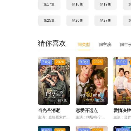
第17集
第18集
第19集
第25集
第26集
第27集
猜你喜欢
同类型
同主演
同年
7.0分
2026
9.0分
2026
5.0分
第7集
第1集
当光芒消逝
恋爱开运点
爱情决胜
主演：查缇夏索罗尔·彭皮邦
主演：纳塔帕·宁吉拉瓦,Tupthong Suwanrakanont,纳帕特·帕查拉恰瓦雷,帕纳功·拉克西里阿瑞,娜妮查·桑曼尼