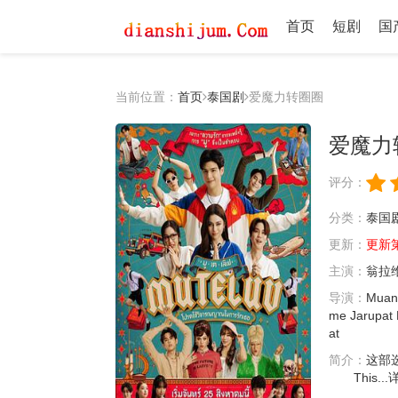
首页
短剧
国
当前位置：
首页
泰国剧
爱魔力转圈圈
爱魔力
评分：
分类：
泰国
更新：
更新第2
主演：
翁拉
导演：
Muan
me
Jarupat
at
简介：
这部
This...