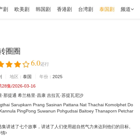
产剧
欧美剧
韩国剧
香港剧
台湾剧
泰国剧
频道
转圈圈
6.0
还行
剧
地区：
泰国
年份：
2025
8集/2026-03-16
维·那提通
希兰格里·昌康
吉拉瓦·苏提瓦尼沙
gthai
Sarupkarn
Prang
Sasinan
Pattana
Nat
Thachai
Komolphet
Do
Kannula
PingPong
Suwanun
Pohgudsai
Baitoey
Thanaporn
Petchar
选集讲述了七个故事，讲述了人们使用超自然气力来达到他们的目标。
详情