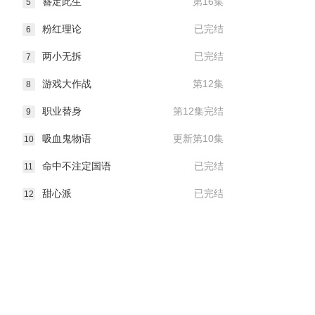
簪定此生
第16集
5
粉红理论
已完结
6
两小无拆
已完结
7
游戏大作战
第12集
8
职业替身
第12集完结
9
吸血鬼物语
更新第10集
10
命中不注定国语
已完结
11
甜心派
已完结
12