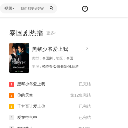
视频
泰国剧热播
更多
黑帮少爷爱上我
类型：
泰国剧，
地区：
泰国
主演：
帕克普泓·隆牧塞侗,纳塔
黑帮少爷爱上我
已完结
1
你的天空
第12集完结
2
千方百计爱上你
已完结
3
爱在空气中
已完结
4